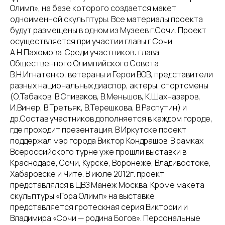
Олимп», на базе которого создается макет
одноименной скульптуры. Все материалы проекта
будут размещены в одном из Музеев г.Сочи. Проект
осуществляется при участии главы г.Сочи
А.Н.Пахомова. Среди участников: глава
Общественного Олимпийского Совета
В.Н.Игнатенко, ветераны и Герои ВОВ, представители
разных национальных диаспор, актеры, спортсмены
(О.Табаков, В.Спиваков, В.Меньшов, К.Шахназаров,
И.Винер, В.Третьяк, В.Терешкова, В.Распутин) и
др.Состав участников дополняется в каждом городе,
где проходит презентация. В Иркутске проект
поддержал мэр города Виктор Кондрашов. В рамках
Всероссийского турне уже прошли выставки в
Краснодаре, Сочи, Курске, Воронеже, Владивостоке,
Хабаровске и Чите. В июле 2012г. проект
представлялся в ЦВЗ Манеж Москва. Кроме макета
скульптуры «Гора Олимп» на выставке
представляется гротескная серия Виктории и
Владимира «Сочи — родина Богов». Персональные