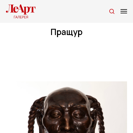
Пращур