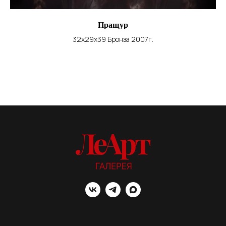
Пращур
32х29х39 Бронза 2007г.