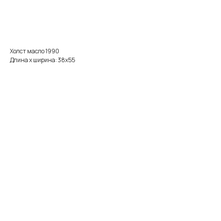
Добавить в корзину
Холст масло 1990
Длина x ширина: 38х55