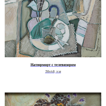
Натюрморт с телевизором
38х48, х.м