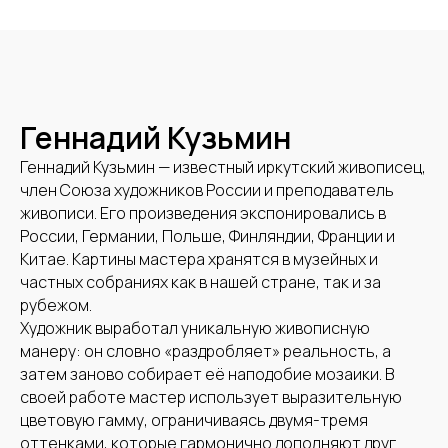
Геннадий Кузьмин
Геннадий Кузьмин — известный иркутский живописец,
член Союза художников России и преподаватель
живописи. Его произведения экспонировались в
России, Германии, Польше, Финляндии, Франции и
Китае. Картины мастера хранятся в музейных и
частных собраниях как в нашей стране, так и за
рубежом.
Художник выработал уникальную живописную
манеру: он словно «раздробляет» реальность, а
затем заново собирает её наподобие мозаики. В
своей работе мастер использует выразительную
цветовую гамму, ограничиваясь двумя-тремя
оттенками, которые гармонично дополняют друг