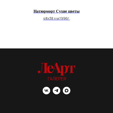
Натюрморт Сухие цветы
48х38.х.м.1996г.