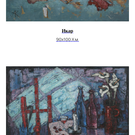
Икар
90х100.Х.м.