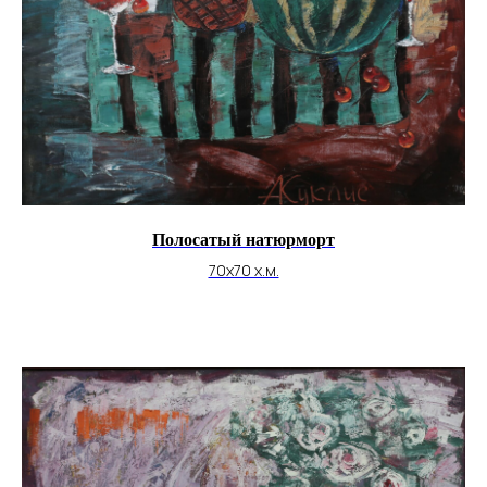
Полосатый натюрморт
70х70 х.м.