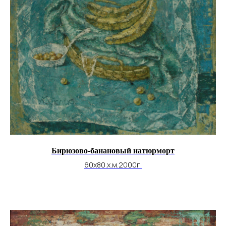
Бирюзово-банановый натюрморт
60х80.х.м.2000г.