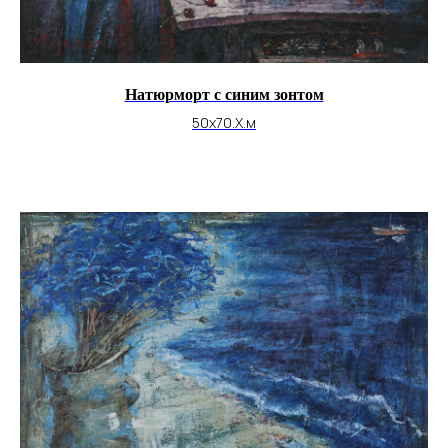
Натюрморт с синим зонтом
50х70.Х.м