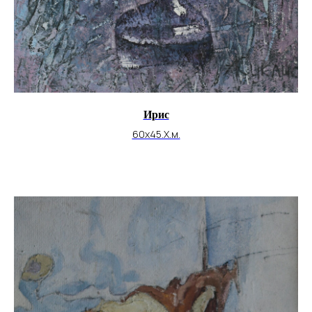
Ирис
60х45.Х.м.